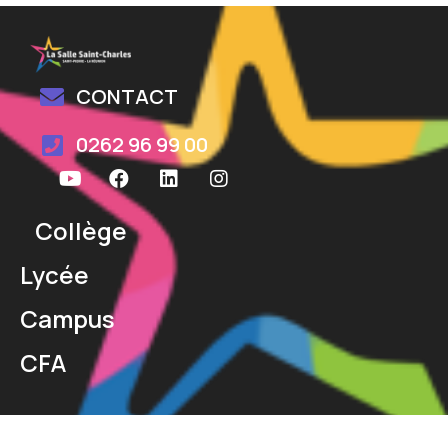
CONTACT
0262 96 99 00
Collège
Lycée
Campus
CFA