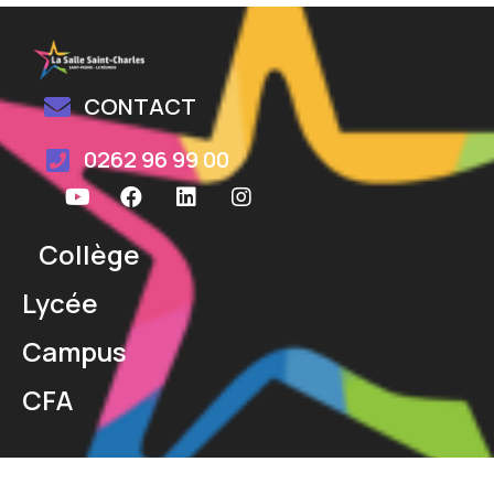
CONTACT
0262 96 99 00
Collège
Lycée
Campus
CFA