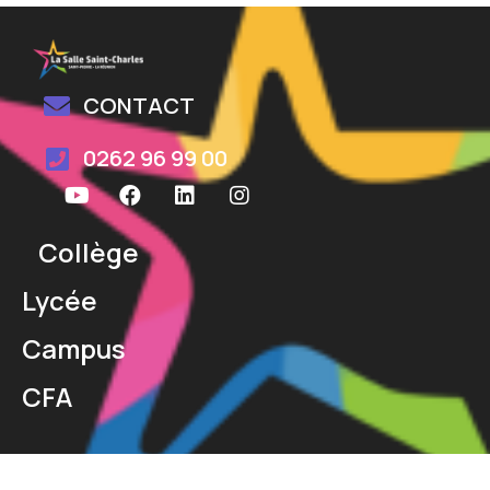
CONTACT
0262 96 99 00
Collège
Lycée
Campus
CFA