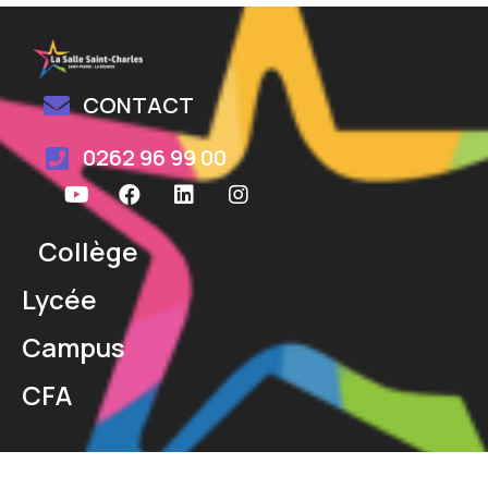
CONTACT
0262 96 99 00
Collège
Lycée
Campus
CFA