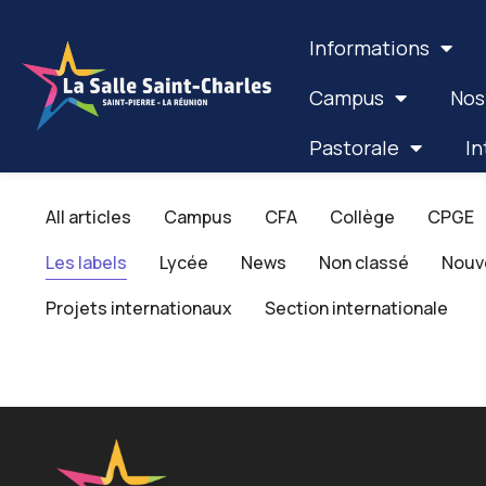
Informations
Campus
Nos
Pastorale
In
All articles
Campus
CFA
Collège
CPGE
Les labels
Lycée
News
Non classé
Nouv
Projets internationaux
Section internationale