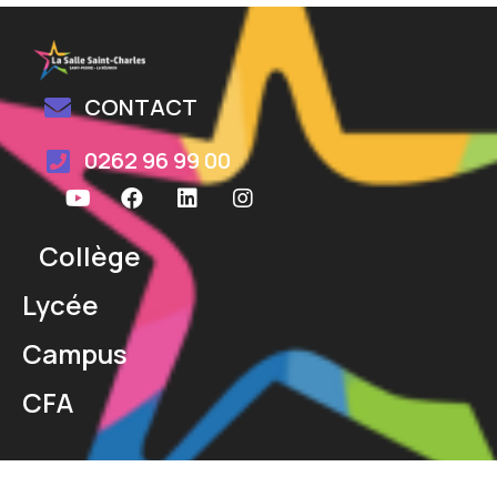
CONTACT
0262 96 99 00
Collège
Lycée
Campus
CFA