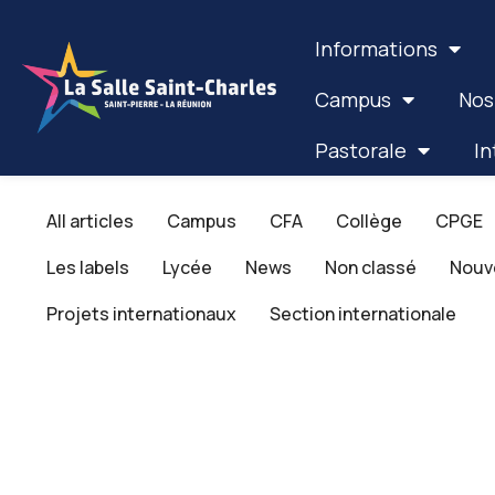
Informations
Campus
Nos
Pastorale
In
All articles
Campus
CFA
Collège
CPGE
Les labels
Lycée
News
Non classé
Nouv
Projets internationaux
Section internationale