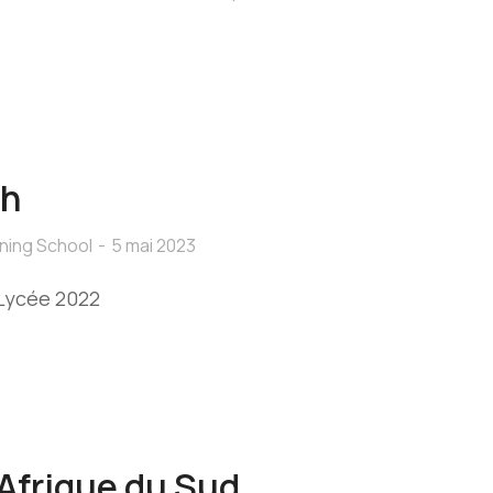
th
ning School
5 mai 2023
 Lycée 2022
Afrique du Sud