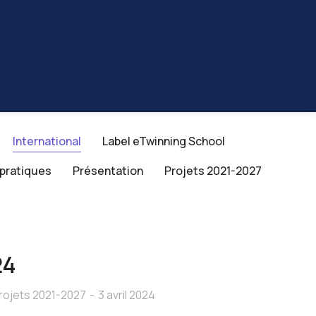
International
Label eTwinning School
 pratiques
Présentation
Projets 2021-2027
24
rojets 2021-2027
3 avril 2024