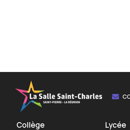
C
Collège
Lycée