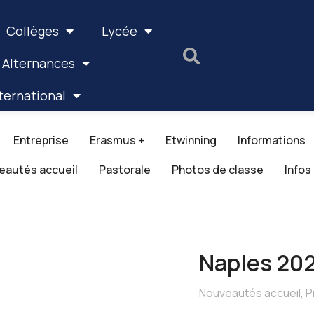
Collèges
Lycée
 Alternances
ternational
Entreprise
Erasmus +
Etwinning
Informations
eautés accueil
Pastorale
Photos de classe
Infos
Naples 20
Nouveautés accueil
,
P