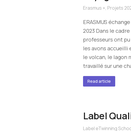
Erasmus +
,
Projets 20
ERASMUS échange 
2023 Dans le cadre
professeurs ont pu
les avons accueilli
le volcan, le lagon
travaillé sur une c
Read article
Label Qual
Label eTwinning Schoo