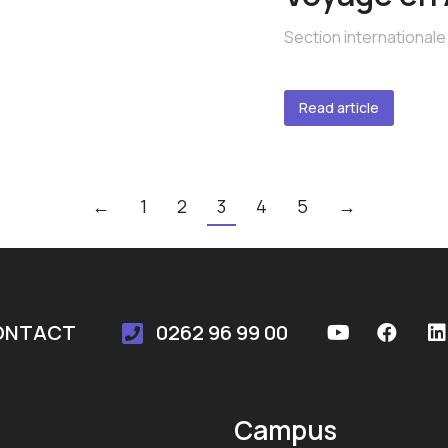
Section internationale
Read article
←
1
2
3
4
5
→
ONTACT
0262 96 99 00
Campus