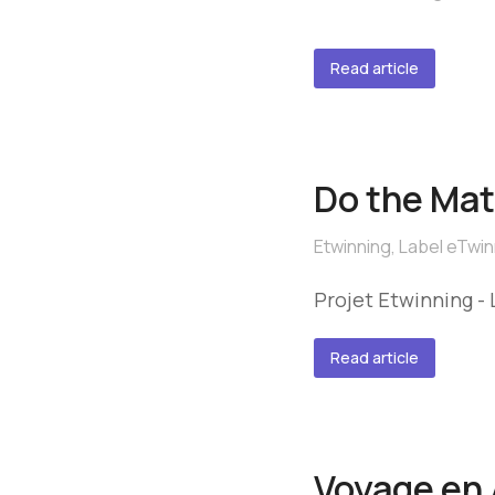
Read article
Do the Ma
Etwinning
,
Label eTwin
Projet Etwinning -
Read article
Voyage en 