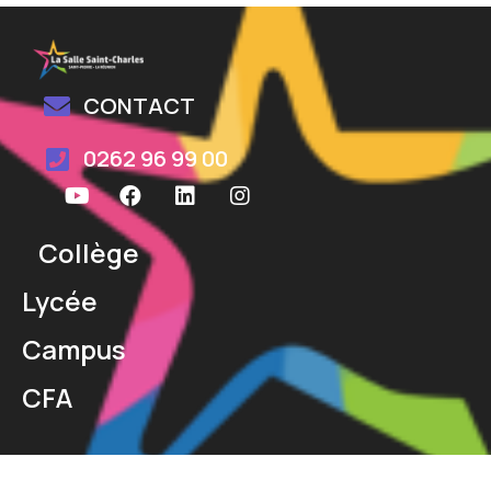
CONTACT
0262 96 99 00
Collège
Lycée
Campus
CFA