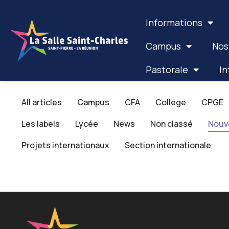
Informations
Campus
Nos
Pastorale
In
All articles
Campus
CFA
Collège
CPGE
Les labels
Lycée
News
Non classé
Nouv
Projets internationaux
Section internationale