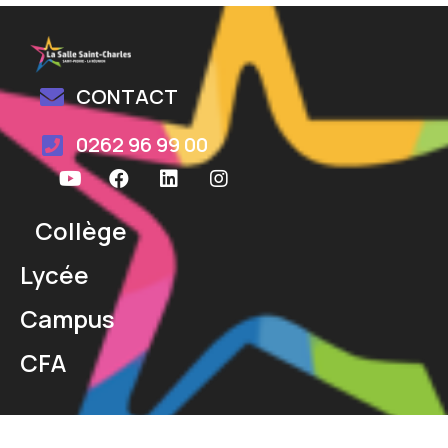
CONTACT
0262 96 99 00
Collège
Lycée
Campus
CFA