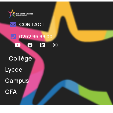
CONTACT
0262 96 99 00
Collège
Lycée
Campus
CFA