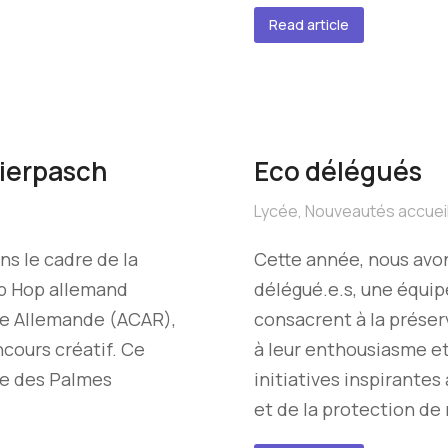
Read article
eierpasch
Eco délégués
Lycée
,
Nouveautés accuei
ns le cadre de la
Cette année, nous avon
ip Hop allemand
délégué.e.s, une équi
ure Allemande (ACAR),
consacrent à la prése
ncours créatif. Ce
à leur enthousiasme et 
re des Palmes
initiatives inspirante
et de la protection de