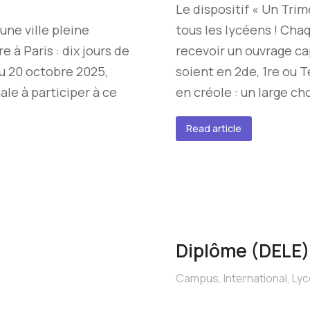
Le dispositif « Un Trim
une ville pleine
tous les lycéens ! Chaq
e à Paris : dix jours de
recevoir un ouvrage cap
u 20 octobre 2025,
soient en 2de, 1re ou 
le à participer à ce
en créole : un large ch
Read article
Diplôme (DELE)
Campus
,
International
,
Ly