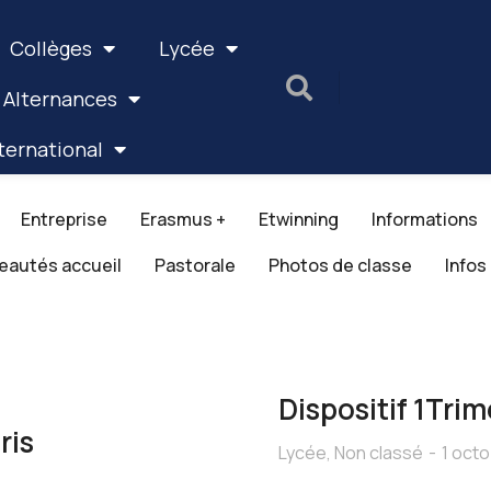
Collèges
Lycée
 Alternances
ternational
Entreprise
Erasmus +
Etwinning
Informations
eautés accueil
Pastorale
Photos de classe
Infos
Dispositif 1Trim
ris
Lycée
,
Non classé
1 oct