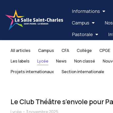
Informations
Campus
Nos
Pastorale
In
All articles
Campus
CFA
Collège
CPGE
Les labels
Lycée
News
Non classé
Nouv
Projets internationaux
Section internationale
Le Club Théâtre s’envole pour Pa
Lycée
3 novembre 2025