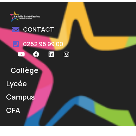
CONTACT
0262 96 99 00
Collège
Lycée
Campus
CFA