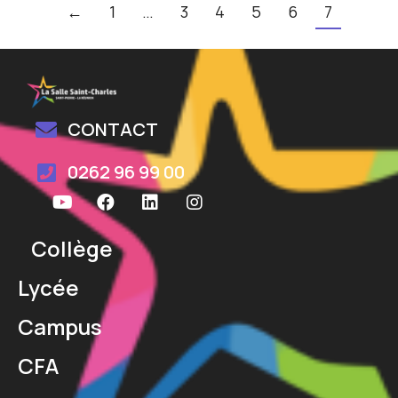
←
1
…
3
4
5
6
7
CONTACT
0262 96 99 00
Collège
Lycée
Campus
CFA