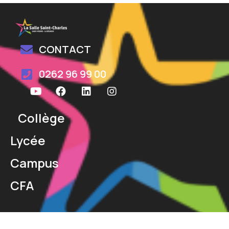
CONTACT
0262 96 99 00
Collège
Lycée
Campus
CFA