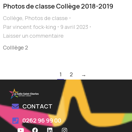
Photos de classe Collège 2018-2019
Collège
,
Photos de classe
Par
vincent fock-king
9 avril 2023
Laisser un commentaire
Colllège 2
1
2
→
CONTACT
0262 96 99 00