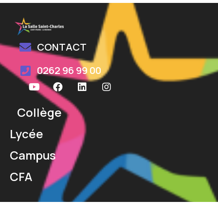
CONTACT
0262 96 99 00
Collège
Lycée
Campus
CFA