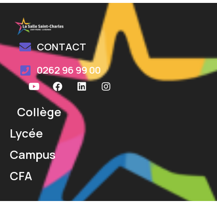
CONTACT
0262 96 99 00
Collège
Lycée
Campus
CFA