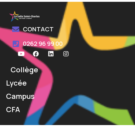
CONTACT
0262 96 99 00
Collège
Lycée
Campus
CFA