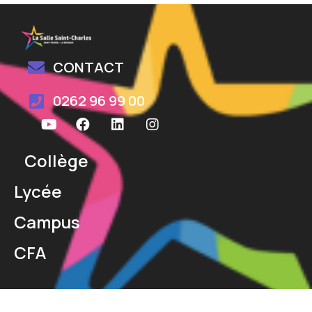
CONTACT
0262 96 99 00
Collège
Lycée
Campus
CFA