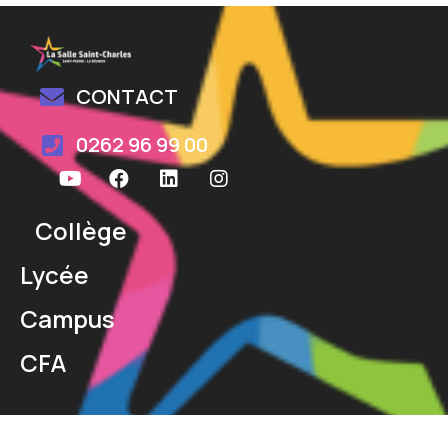
CONTACT
0262 96 99 00
Collège
Lycée
Campus
CFA