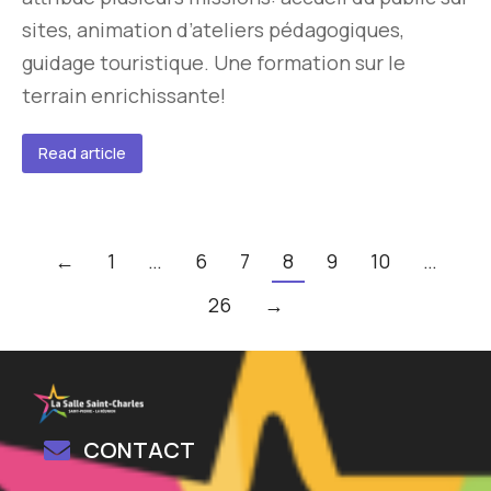
sites, animation d’ateliers pédagogiques,
guidage touristique. Une formation sur le
terrain enrichissante!
Read article
←
1
…
6
7
8
9
10
…
26
→
CONTACT