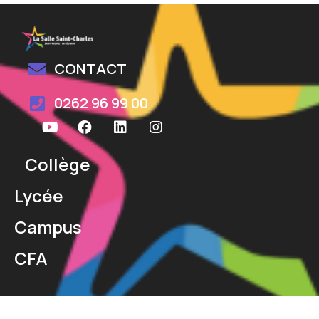
CONTACT
0262 96 99 00
Collège
Lycée
Campus
CFA