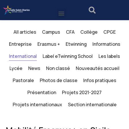
All articles
Campus
CFA
Collège
CPGE
Entreprise
Erasmus +
Etwinning
Informations
International
Label eTwinning School
Les labels
Lycée
News
Non classé
Nouveautés accueil
Pastorale
Photos de classe
Infos pratiques
Présentation
Projets 2021-2027
Projets internationaux
Section internationale